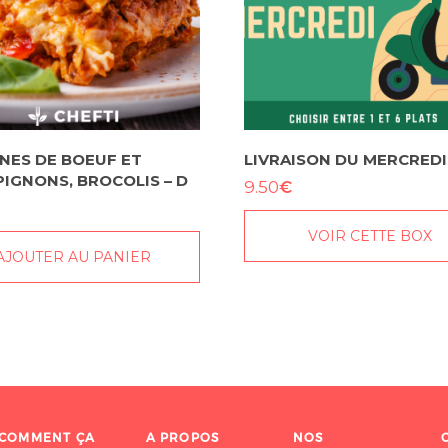
NES DE BOEUF ET
LIVRAISON DU MERCREDI
IGNONS, BROCOLIS – D
€
9.50
VOIR CETTE BOX
AJOUTER AU PANIER
COMMENT ÇA
A PROPOS
NOS