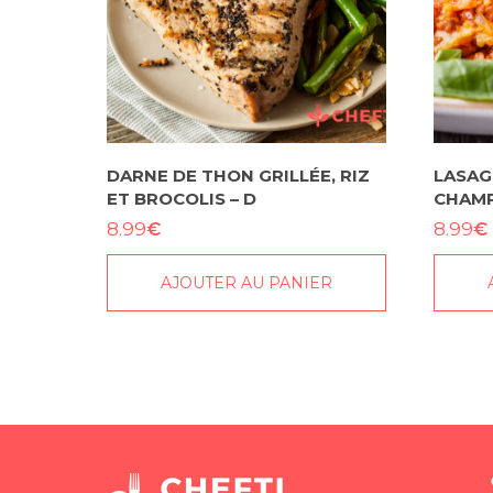
DARNE DE THON GRILLÉE, RIZ
LASAG
ET BROCOLIS – D
CHAMP
€
€
8.99
8.99
AJOUTER AU PANIER