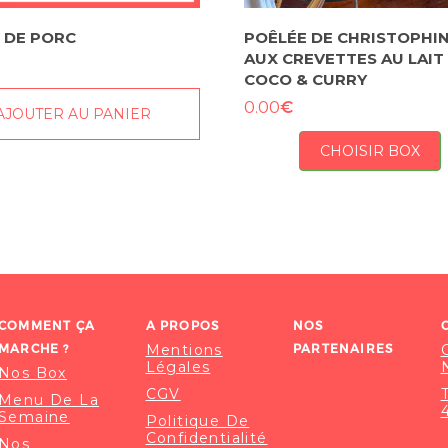
 DE PORC
POÊLÉE DE CHRISTOPHI
AUX CREVETTES AU LAIT
COCO & CURRY
€
0.00
AJOUTER AU PANIER
CHOISIR BOX
COMMENT ÇA
A PROPOS
NOS
MARCHE ?
Mentions
PARTENAIRES
Légales
Nos Box
CGV
Menu De La
Semaine
Politique De
Confidentialité
Nos