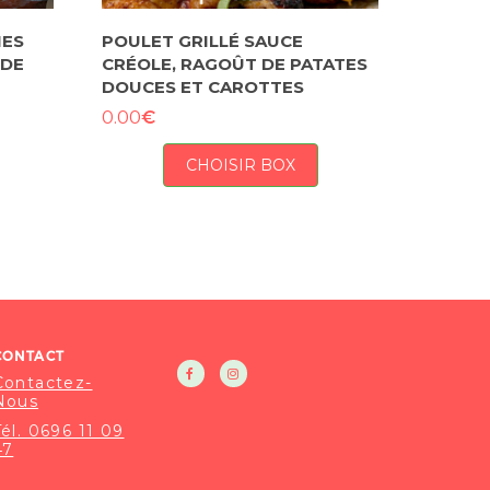
NES
POULET GRILLÉ SAUCE
 DE
CRÉOLE, RAGOÛT DE PATATES
DOUCES ET CAROTTES
€
0.00
CHOISIR BOX
CONTACT
Contactez-
Nous
Tél. 0696 11 09
47