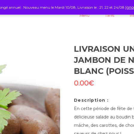
ngé annuel : Nouveau menu le Mardi 10/08, Livraison le : 21, 22 et 24/08
Igno
Menu
Tarifs
In
LIVRAISON U
JAMBON DE N
BLANC (POIS
0.00
€
Description :
En cette période de fête de 
délicieuse salade au boudin
mâche, des carottes, de chou
saveurs de chez nous !