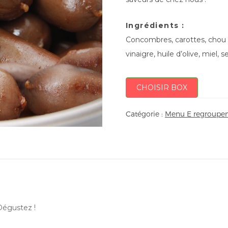
Ingrédients :
Concombres, carottes, chou 
vinaigre, huile d’olive, miel, sel
CHOISIR BOX
Catégorie :
Menu E regroupem
 Dégustez !