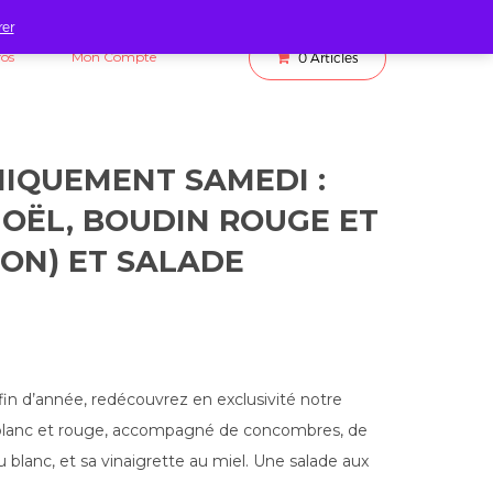
rer
fos
Mon Compte
0
Articles
NIQUEMENT SAMEDI :
OËL, BOUDIN ROUGE ET
SON) ET SALADE
fin d’année, redécouvrez en exclusivité notre
 blanc et rouge, accompagné de concombres, de
 blanc, et sa vinaigrette au miel. Une salade aux