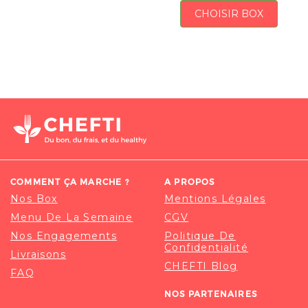
CHOISIR BOX
COMMENT ÇA MARCHE ?
A PROPOS
Nos Box
Mentions Légales
Menu De La Semaine
CGV
Nos Engagements
Politique De
Confidentialité
Livraisons
CHEFTI Blog
FAQ
NOS PARTENAIRES