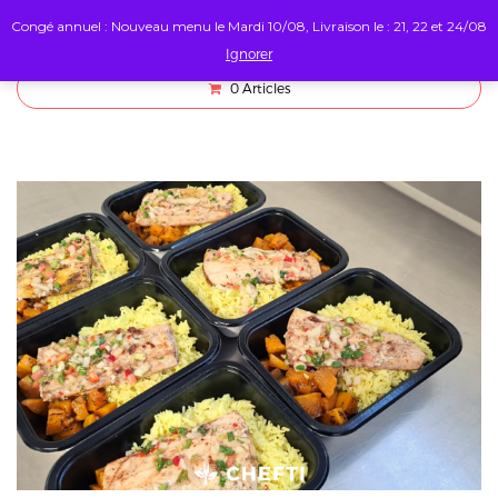
Congé annuel : Nouveau menu le Mardi 10/08, Livraison le : 21, 22 et 24/08
Ignorer
0
Articles