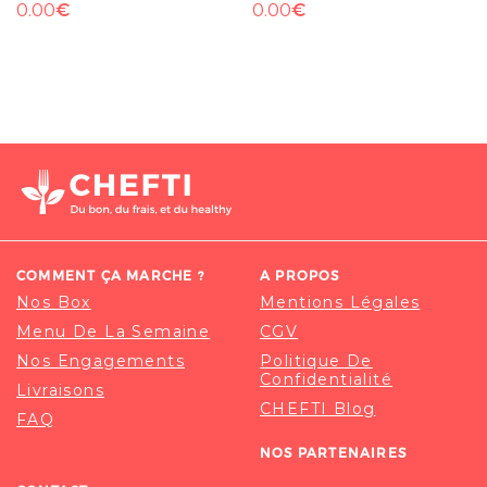
€
€
0.00
0.00
COMMENT ÇA MARCHE ?
A PROPOS
Nos Box
Mentions Légales
Menu De La Semaine
CGV
Nos Engagements
Politique De
Confidentialité
Livraisons
CHEFTI Blog
FAQ
NOS PARTENAIRES