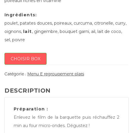
poireaux riches en vitamine
Ingrédients:
poulet, patates douces, poireaux, curcuma, citronelle, curry,
oignons,
lait
, gingembre, bouquet garni, ail, lait de coco,
sel, poivre
CHOISIR BOX
Catégorie :
Menu E regroupement plats
DESCRIPTION
Préparation :
Enlevez le film de la barquette puis réchauffez 2
min au four micro-ondes. Dégustez !