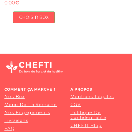
€
0.00
CHOISIR BOX
COMMENT ÇA MARCHE ?
A PROPOS
Nos Box
Mentions Légales
Menu De La Semaine
CGV
Nos Engagements
Politique De
Confidentialité
Livraisons
CHEFTI Blog
FAQ