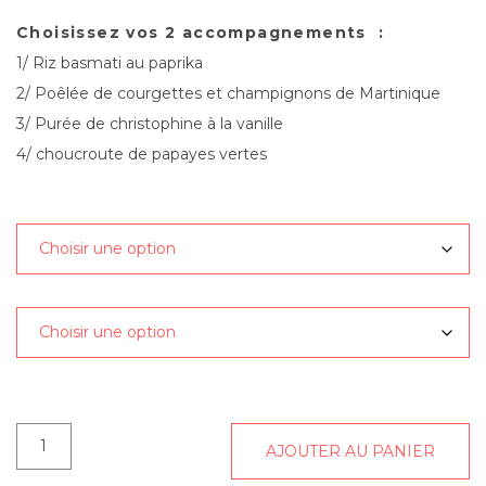
Choisissez vos 2 accompagnements :
1/ Riz basmati au paprika
2/ Poêlée de courgettes et champignons de Martinique
3/ Purée de christophine à la vanille
4/ choucroute de papayes vertes
accompagnement 1 :
accompagnement 2
quantité
AJOUTER AU PANIER
de