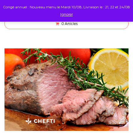
Congé annuel : Nouveau menu le Mardi 10/08, Livraison le : 21, 22 et 24/08
Ignorer
0
Articles