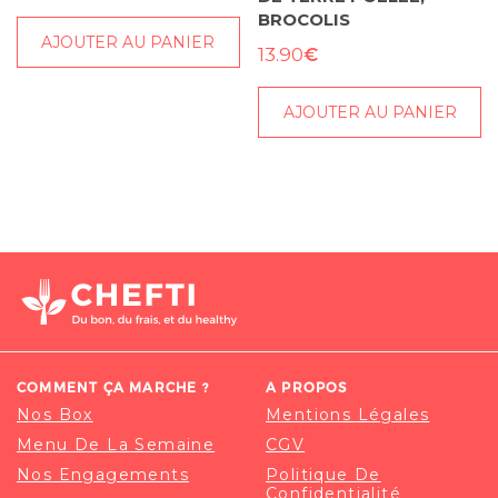
BROCOLIS
AJOUTER AU PANIER
€
13.90
AJOUTER AU PANIER
COMMENT ÇA MARCHE ?
A PROPOS
Nos Box
Mentions Légales
Menu De La Semaine
CGV
Nos Engagements
Politique De
Confidentialité