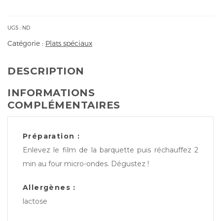
Rôti
de
veau
UGS :
ND
sauce
Catégorie :
Plats spéciaux
forestière
de
DESCRIPTION
champignons
de
INFORMATIONS
Martinique
COMPLÉMENTAIRES
Préparation :
Enlevez le film de la barquette puis réchauffez 2
min au four micro-ondes. Dégustez !
Allergènes :
lactose