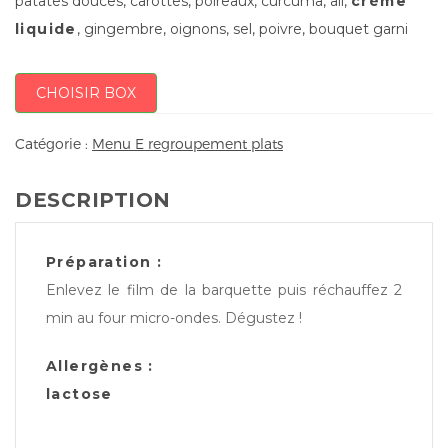
patates douces, carottes, poireaux, curcuma, ail,
crème
liquide
, gingembre, oignons, sel, poivre, bouquet garni
CHOISIR BOX
Catégorie :
Menu E regroupement plats
DESCRIPTION
Préparation :
Enlevez le film de la barquette puis réchauffez 2
min au four micro-ondes. Dégustez !
Allergènes :
lactose