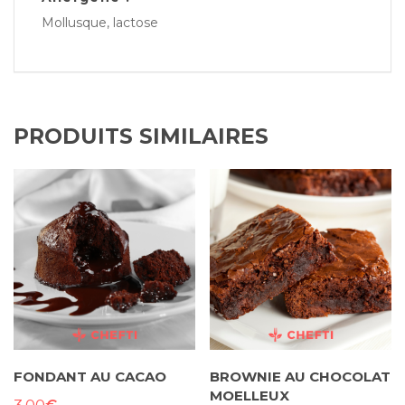
salade
Mollusque, lactose
(concombres,
carottes,
mâche,
papayes
vertes)
PRODUITS SIMILAIRES
FONDANT AU CACAO
BROWNIE AU CHOCOLAT
MOELLEUX
€