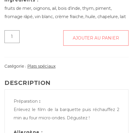
Ingrédients :
fruits de mer, oignons, ail, bois d’inde, thym, piment,
fromage râpé, vin blanc, crème fraiche, huile, chapelure, lait
quantité
AJOUTER AU PANIER
de
Cassolettes
de
fruits
Catégorie :
Plats spéciaux
de
mer
DESCRIPTION
et
crevettes
à
Préparation
:
la
Enlevez le film de la barquette puis réchauffez 2
vanille
min au four micro-ondes. Dégustez !
de
bourbon,
Allergène :